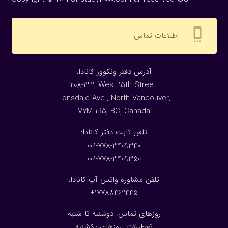
settings_cell
اطلاعات تماس
:آدرس دفتر ونکوور کانادا
208-132, West 15th Street,
Lonsdale Ave., North Vancouver,
V7M 1R5, BC, Canada
:تلفن ثابت دفتر کانادا
001-778-3409340
001-778-3409350
تلفن مشاوره واتس آپ کانادا:
17788462445+
روزهای تماس: دوشنبه تا شنبه
تعطیلات: روزهای یکشنبه