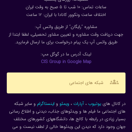
ساعات تماس: 10 شب تا 5 صبح به وقت ایران
اختلاف ساعت ونکوور کانادا با ایران: 1
2
ساعت
مشاوره “رایگان” از طریق واتس آپ:
جهت دریافت وقت مشاوره و تعیین مشاور تحصیلی، لطفا ابتدا از
طریق واتس آپ یک پیام درخواست برای ما ارسال فرمایید.
لینک آدرس ما در گوگل مپ:
CIS Group in Google Map
groups
شبکه های اجتماعی
در کانال های
یوتیوب
،
آپارات
،
ویمئو
و
اینستاگرام
و سایر شبکه
های اجتماعی ما فیلم ها و ویدئوهای جذاب، دیدنی و اطلاع رسانی
بسیار زیادی در رابطه با کالج ها، دانشگاههای کشورهای مختلف
جهان وجود دارد که دیدن این ویدئوها خالی از لطف نیست و می