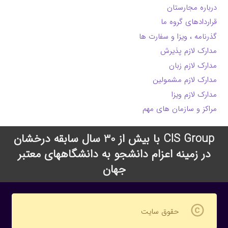
درباره مجارستان
قراردادهای گروه ما
گذرنامه ، ویزا و سفارت ها
مدارک لازم پذیرش
مدارک لازم زبان
مدارک لازم مشمولین
مدارک لازم ویزا
مراکز و سازمان های مهم
CIS Group با بیش از 30 سال سابقه درخشان
در زمینه اعزام دانشجو به دانشگاههای معتبر
جهان
copyright
حقوق سایت