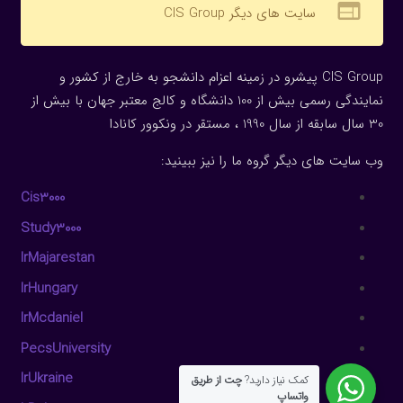
web
سایت های دیگر CIS Group
CIS Group پیشرو در زمینه اعزام دانشجو به خارج از کشور و
نمایندگی رسمی بیش از 100 دانشگاه و کالج معتبر جهان با بیش از
30 سال سابقه از سال 1990 ، مستقر در ونکوور کانادا
وب سایت های دیگر گروه ما را نیز ببینید:
Cis3000
Study3000
IrMajarestan
IrHungary
IrMcdaniel
PecsUniversity
IrUkraine
کمک نیاز دارید?
چت از طریق
واتساپ