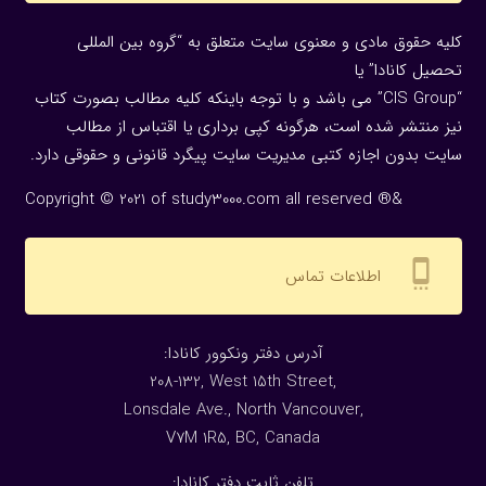
کلیه حقوق مادی و معنوی سایت متعلق به “گروه بین المللی
تحصیل کانادا” یا
“CIS Group” می باشد و با توجه باینکه کلیه مطالب بصورت کتاب
نیز منتشر شده است، هرگونه كپی برداری یا اقتباس از مطالب
سایت بدون اجازه كتبی مدیریت سایت پیگرد قانونی و حقوقی دارد.
Copyright © 2021 of study3000.com all reserved ®&
settings_cell
اطلاعات تماس
:آدرس دفتر ونکوور کانادا
208-132, West 15th Street,
Lonsdale Ave., North Vancouver,
V7M 1R5, BC, Canada
:تلفن ثابت دفتر کانادا