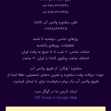
001-778-3409340
001-778-3409350
تلفن مشاوره واتس آپ کانادا:
17788462445+
روزهای تماس: دوشنبه تا شنبه
تعطیلات: روزهای یکشنبه
ساعات تماس: 10 شب تا 5 صبح به وقت ایران
اختلاف ساعت ونکوور کانادا با ایران: 1
2
ساعت
مشاوره “رایگان” از طریق واتس آپ:
جهت دریافت وقت مشاوره و تعیین مشاور تحصیلی، لطفا ابتدا از
طریق واتس آپ یک پیام درخواست برای ما ارسال فرمایید.
لینک آدرس ما در گوگل مپ:
CIS Group in Google Map