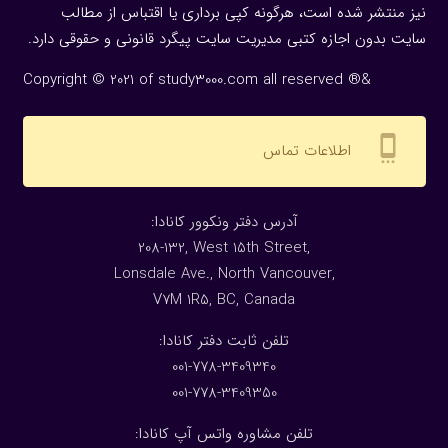
نیز منتشر شده است، هرگونه كپی برداری یا اقتباس از مطالب
سایت بدون اجازه كتبی مدیریت سایت پیگرد قانونی و حقوقی دارد.
Copyright © 2021 of study3000.com all reserved ®&
settings_cell
اطلاعات تماس
:آدرس دفتر ونکوور کانادا
208-132, West 15th Street,
Lonsdale Ave., North Vancouver,
V7M 1R5, BC, Canada
:تلفن ثابت دفتر کانادا
001-778-3409340
001-778-3409350
تلفن مشاوره واتس آپ کانادا: