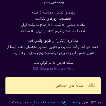
17788462445+
روزهای تماس: دوشنبه تا شنبه
تعطیلات: روزهای یکشنبه
ساعات تماس: 10 شب تا 5 صبح به وقت ایران
اختلاف ساعت ونکوور کانادا با ایران: 1
2
ساعت
مشاوره “رایگان” از طریق واتس آپ:
جهت دریافت وقت مشاوره و تعیین مشاور تحصیلی، لطفا ابتدا از
طریق واتس آپ یک پیام درخواست برای ما ارسال فرمایید.
لینک آدرس ما در گوگل مپ:
CIS Group in Google Map
groups
شبکه های اجتماعی
در کانال های
یوتیوب
،
آپارات
،
ویمئو
و
اینستاگرام
و سایر شبکه