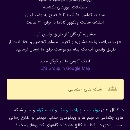
تعطیلات: روزهای یکشنبه
ساعات تماس: 10 شب تا 5 صبح به وقت ایران
اختلاف ساعت ونکوور کانادا با ایران: 1
2
ساعت
مشاوره “رایگان” از طریق واتس آپ:
جهت دریافت وقت مشاوره و تعیین مشاور تحصیلی، لطفا ابتدا از
طریق واتس آپ یک پیام درخواست برای ما ارسال فرمایید.
لینک آدرس ما در گوگل مپ:
CIS Group in Google Map
groups
شبکه های اجتماعی
در کانال های
یوتیوب
،
آپارات
،
ویمئو
و
اینستاگرام
و سایر شبکه
های اجتماعی ما فیلم ها و ویدئوهای جذاب، دیدنی و اطلاع رسانی
بسیار زیادی در رابطه با کالج ها، دانشگاههای کشورهای مختلف