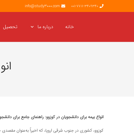
info@study3000.com
001-778-3409340
خانه
درباره ما
تحصیل
انو
انواع بیمه برای دانشجویان در کوزوو: راهنمای جامع برای دانشجوی
کوزوو، کشوری در جنوب شرقی اروپا، که اخیراً به‌عنوان مقصدی 