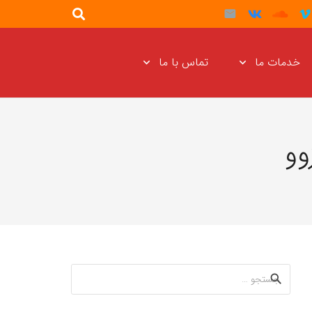
خدمات ما
تماس با ما
وو
جستجو
برای: