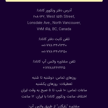
:آدرس دفتر ونکوور کانادا
208-132, West 15th Street,
Lonsdale Ave., North Vancouver,
V7M 1R5, BC, Canada
:تلفن ثابت دفتر کانادا
001-778-3409340
001-778-3409350
تلفن مشاوره واتس آپ کانادا:
17788462445+
روزهای تماس: دوشنبه تا شنبه
تعطیلات: روزهای یکشنبه
ساعات تماس: 10 شب تا 5 صبح به وقت ایران
اختلاف ساعت ونکوور کانادا با ایران: 1
2
ساعت
مشاوره “رایگان” از طریق واتس آپ: