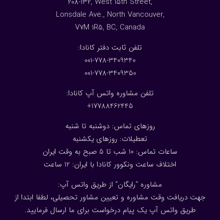
208-132, West 15th Street,
Lonsdale Ave., North Vancouver,
V7M 1R5, BC, Canada
:تلفن ثابت دفتر کانادا
001-778-3409340
001-778-3409350
تلفن مشاوره واتس آپ کانادا:
17788462445+
روزهای تماس: دوشنبه تا شنبه
تعطیلات: روزهای یکشنبه
ساعات تماس: 10 شب تا 5 صبح به وقت ایران
اختلاف ساعت ونکوور کانادا با ایران: 1
2
ساعت
مشاوره “رایگان” از طریق واتس آپ:
جهت دریافت وقت مشاوره و تعیین مشاور تحصیلی، لطفا ابتدا از
طریق واتس آپ یک پیام درخواست برای ما ارسال فرمایید.