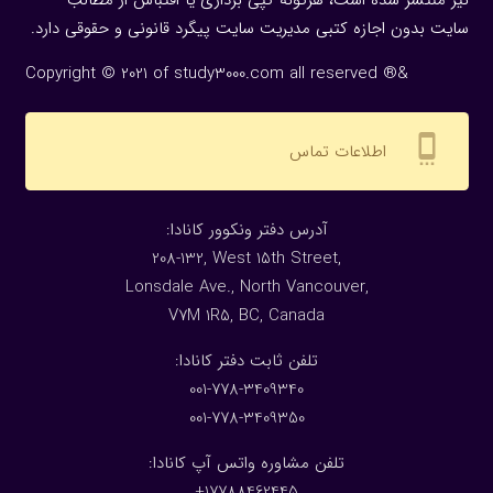
سایت بدون اجازه كتبی مدیریت سایت پیگرد قانونی و حقوقی دارد.
Copyright © 2021 of study3000.com all reserved ®&
settings_cell
اطلاعات تماس
:آدرس دفتر ونکوور کانادا
208-132, West 15th Street,
Lonsdale Ave., North Vancouver,
V7M 1R5, BC, Canada
:تلفن ثابت دفتر کانادا
001-778-3409340
001-778-3409350
تلفن مشاوره واتس آپ کانادا:
17788462445+