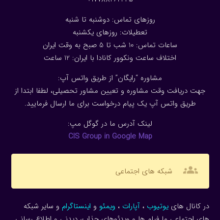
روزهای تماس: دوشنبه تا شنبه
تعطیلات: روزهای یکشنبه
ساعات تماس: 10 شب تا 5 صبح به وقت ایران
اختلاف ساعت ونکوور کانادا با ایران: 1
2
ساعت
مشاوره “رایگان” از طریق واتس آپ:
جهت دریافت وقت مشاوره و تعیین مشاور تحصیلی، لطفا ابتدا از
طریق واتس آپ یک پیام درخواست برای ما ارسال فرمایید.
لینک آدرس ما در گوگل مپ:
CIS Group in Google Map
groups
شبکه های اجتماعی
در کانال های
یوتیوب
،
آپارات
،
ویمئو
و
اینستاگرام
و سایر شبکه
های اجتماعی ما فیلم ها و ویدئوهای جذاب، دیدنی و اطلاع رسانی