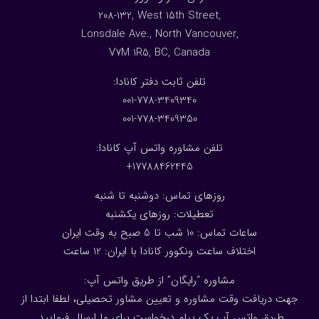
208-132, West 15th Street,
Lonsdale Ave., North Vancouver,
V7M 1R5, BC, Canada
:تلفن ثابت دفتر کانادا
001-778-3409340
001-778-3409350
تلفن مشاوره واتس آپ کانادا:
17788462445+
روزهای تماس: دوشنبه تا شنبه
تعطیلات: روزهای یکشنبه
ساعات تماس: 10 شب تا 5 صبح به وقت ایران
اختلاف ساعت ونکوور کانادا با ایران: 1
2
ساعت
مشاوره “رایگان” از طریق واتس آپ:
جهت دریافت وقت مشاوره و تعیین مشاور تحصیلی، لطفا ابتدا از
طریق واتس آپ یک پیام درخواست برای ما ارسال فرمایید.