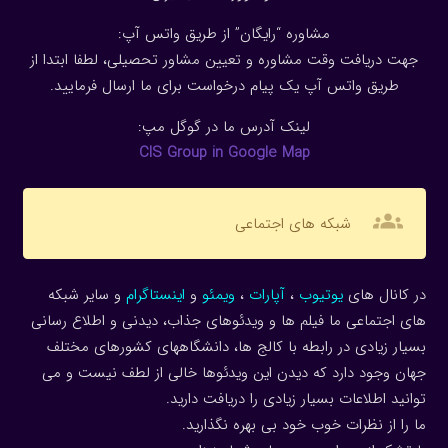
مشاوره “رایگان” از طریق واتس آپ:
جهت دریافت وقت مشاوره و تعیین مشاور تحصیلی، لطفا ابتدا از
طریق واتس آپ یک پیام درخواست برای ما ارسال فرمایید.
لینک آدرس ما در گوگل مپ:
CIS Group in Google Map
groups
شبکه های اجتماعی
در کانال های
یوتیوب
،
آپارات
،
ویمئو
و
اینستاگرام
و سایر شبکه
های اجتماعی ما فیلم ها و ویدئوهای جذاب، دیدنی و اطلاع رسانی
بسیار زیادی در رابطه با کالج ها، دانشگاههای کشورهای مختلف
جهان وجود دارد که دیدن این ویدئوها خالی از لطف نیست و می
توانید اطلاعات بسیار زیادی را دریافت دارید.
ما را از نظرات خوب خود بی بهره نگذارید.