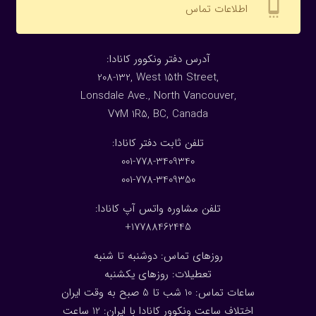
settings_cell
اطلاعات تماس
:آدرس دفتر ونکوور کانادا
208-132, West 15th Street,
Lonsdale Ave., North Vancouver,
V7M 1R5, BC, Canada
:تلفن ثابت دفتر کانادا
001-778-3409340
001-778-3409350
تلفن مشاوره واتس آپ کانادا:
17788462445+
روزهای تماس: دوشنبه تا شنبه
تعطیلات: روزهای یکشنبه
ساعات تماس: 10 شب تا 5 صبح به وقت ایران
اختلاف ساعت ونکوور کانادا با ایران: 1
2
ساعت