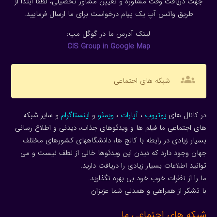
جهت دریافت وقت مشاوره و تعیین مشاور تحصیلی، لطفا ابتدا از
طریق واتس آپ یک پیام درخواست برای ما ارسال فرمایید.
لینک آدرس ما در گوگل مپ:
CIS Group in Google Map
groups
شبکه های اجتماعی
در کانال های
یوتیوب
،
آپارات
،
ویمئو
و
اینستاگرام
و سایر شبکه
های اجتماعی ما فیلم ها و ویدئوهای جذاب، دیدنی و اطلاع رسانی
بسیار زیادی در رابطه با کالج ها، دانشگاههای کشورهای مختلف
جهان وجود دارد که دیدن این ویدئوها خالی از لطف نیست و می
توانید اطلاعات بسیار زیادی را دریافت دارید.
ما را از نظرات خوب خود بی بهره نگذارید.
با تشکر از همراهی و همدلی شما عزیزان
شبکه های اجتماعی ما