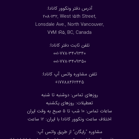
:آدرس دفتر ونکوور کانادا
208-132, West 15th Street,
Lonsdale Ave., North Vancouver,
V7M 1R5, BC, Canada
:تلفن ثابت دفتر کانادا
001-778-3409340
001-778-3409350
تلفن مشاوره واتس آپ کانادا:
17788462445+
روزهای تماس: دوشنبه تا شنبه
تعطیلات: روزهای یکشنبه
ساعات تماس: 10 شب تا 5 صبح به وقت ایران
اختلاف ساعت ونکوور کانادا با ایران: 1
2
ساعت
مشاوره “رایگان” از طریق واتس آپ: