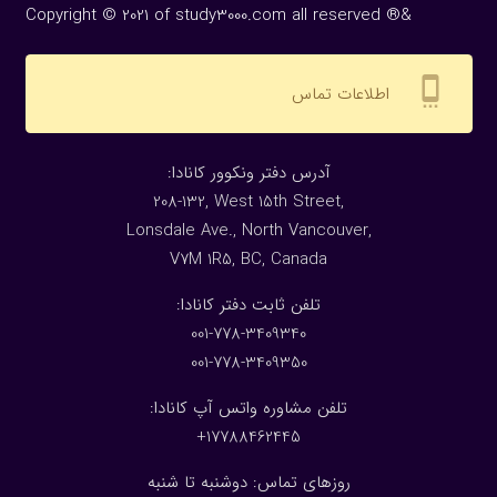
Copyright © 2021 of study3000.com all reserved ®&
settings_cell
اطلاعات تماس
:آدرس دفتر ونکوور کانادا
208-132, West 15th Street,
Lonsdale Ave., North Vancouver,
V7M 1R5, BC, Canada
:تلفن ثابت دفتر کانادا
001-778-3409340
001-778-3409350
تلفن مشاوره واتس آپ کانادا:
17788462445+
روزهای تماس: دوشنبه تا شنبه