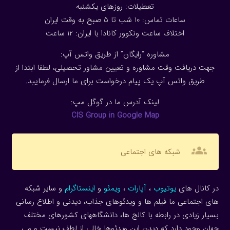
تعطیلات: روزهای یکشنبه
ساعات تماس: 10 شب تا 5 صبح به وقت ایران
اختلاف ساعت ونکوور کانادا با ایران: 1
2
ساعت
مشاوره “رایگان” از طریق واتس آپ:
جهت دریافت وقت مشاوره و تعیین مشاور تحصیلی، لطفا ابتدا از
طریق واتس آپ یک پیام درخواست برای ما ارسال فرمایید.
لینک آدرس ما در گوگل مپ:
CIS Group in Google Map
groups
شبکه های اجتماعی
در کانال های
یوتیوب
،
آپارات
،
ویمئو
و
اینستاگرام
و سایر شبکه
های اجتماعی ما فیلم ها و ویدئوهای جذاب، دیدنی و اطلاع رسانی
بسیار زیادی در رابطه با کالج ها، دانشگاههای کشورهای مختلف
جهان وجود دارد که دیدن این ویدئوها خالی از لطف نیست و می