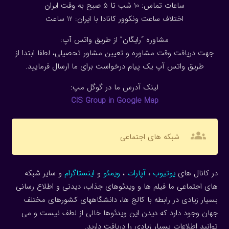
ساعات تماس: 10 شب تا 5 صبح به وقت ایران
اختلاف ساعت ونکوور کانادا با ایران: 1
2
ساعت
مشاوره “رایگان” از طریق واتس آپ:
جهت دریافت وقت مشاوره و تعیین مشاور تحصیلی، لطفا ابتدا از
طریق واتس آپ یک پیام درخواست برای ما ارسال فرمایید.
لینک آدرس ما در گوگل مپ:
CIS Group in Google Map
groups
شبکه های اجتماعی
در کانال های
یوتیوب
،
آپارات
،
ویمئو
و
اینستاگرام
و سایر شبکه
های اجتماعی ما فیلم ها و ویدئوهای جذاب، دیدنی و اطلاع رسانی
بسیار زیادی در رابطه با کالج ها، دانشگاههای کشورهای مختلف
جهان وجود دارد که دیدن این ویدئوها خالی از لطف نیست و می
توانید اطلاعات بسیار زیادی را دریافت دارید.