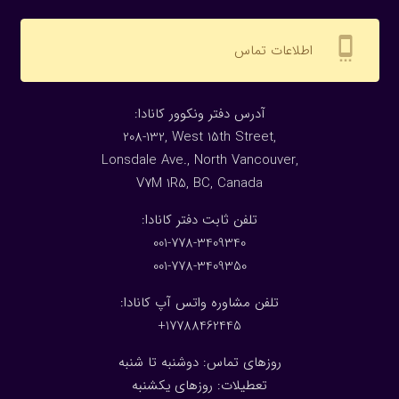
settings_cell
اطلاعات تماس
:آدرس دفتر ونکوور کانادا
208-132, West 15th Street,
Lonsdale Ave., North Vancouver,
V7M 1R5, BC, Canada
:تلفن ثابت دفتر کانادا
001-778-3409340
001-778-3409350
تلفن مشاوره واتس آپ کانادا:
17788462445+
روزهای تماس: دوشنبه تا شنبه
تعطیلات: روزهای یکشنبه