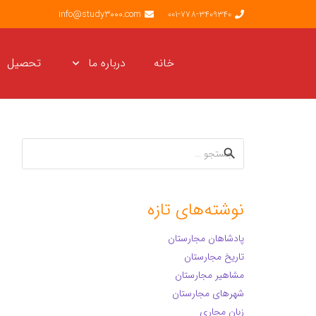
info@study3000.com
001-778-3409340
خانه
درباره ما
تحصیل
جستجو
برای:
نوشته‌های تازه
پادشاهان مجارستان
تاریخ مجارستان
مشاهیر مجارستان
شهرهای مجارستان
زبان مجاری