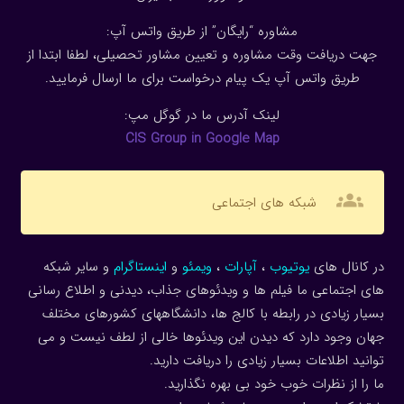
مشاوره “رایگان” از طریق واتس آپ:
جهت دریافت وقت مشاوره و تعیین مشاور تحصیلی، لطفا ابتدا از
طریق واتس آپ یک پیام درخواست برای ما ارسال فرمایید.
لینک آدرس ما در گوگل مپ:
CIS Group in Google Map
groups
شبکه های اجتماعی
در کانال های
یوتیوب
،
آپارات
،
ویمئو
و
اینستاگرام
و سایر شبکه
های اجتماعی ما فیلم ها و ویدئوهای جذاب، دیدنی و اطلاع رسانی
بسیار زیادی در رابطه با کالج ها، دانشگاههای کشورهای مختلف
جهان وجود دارد که دیدن این ویدئوها خالی از لطف نیست و می
توانید اطلاعات بسیار زیادی را دریافت دارید.
ما را از نظرات خوب خود بی بهره نگذارید.