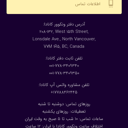
settings_cell
اطلاعات تماس
:آدرس دفتر ونکوور کانادا
208-132, West 15th Street,
Lonsdale Ave., North Vancouver,
V7M 1R5, BC, Canada
:تلفن ثابت دفتر کانادا
001-778-3409340
001-778-3409350
تلفن مشاوره واتس آپ کانادا:
17788462445+
روزهای تماس: دوشنبه تا شنبه
تعطیلات: روزهای یکشنبه
ساعات تماس: 10 شب تا 5 صبح به وقت ایران
اختلاف ساعت ونکوور کانادا با ایران: 1
2
ساعت