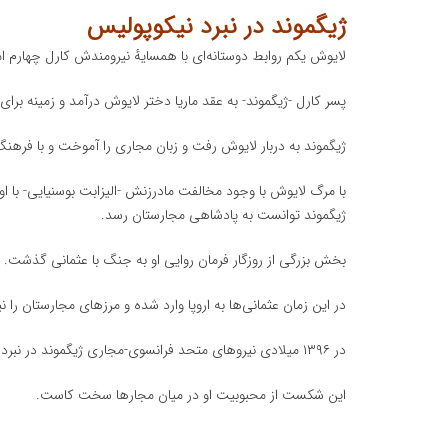
ژیگموند در نبرد نیکوپولیس
لایوش یکم روابط دوستانه‌ای با همسایهٔ نیرومندش کارل چهارم 
پسر کارل -ژیگموند- به عقد ماریا دختر لایوش درآمد و زمینه برا
ژیگموند به دربار لایوش رفت و زبان مجاری را آموخت و با فرهنگ
با مرگ لایوش با وجود مخالفت مادرزنش -الیزابت بوسنیایی- با 
ژیگموند توانست به پادشاهی مجارستان رسد.
بخش بزرگی از روزگار فرمان روایی او به جنگ با عثمانی گذشت.
در این زمان عثمانی‌ها به اروپا وارد شده و مرزهای مجارستان را ن
در ۱۳۹۶ میلادی نیروهای متحد فرانسوی-مجاری ژیگموند در نبرد نیکوپولیس از عثمانی شکست خوردند.
این شکست از محبوبیت او در میان مجارها سخت کاست.