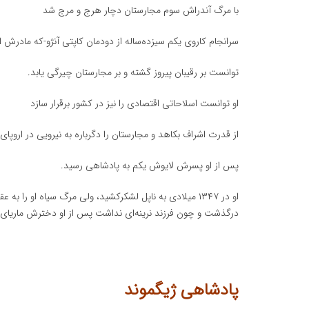
با مرگ آندراش سوم مجارستان دچار هرج و مرج شد
سرانجام کاروی یکم سیزده‌ساله از دودمان کاپتی آنژو-که مادرش از
توانست بر رقیبان پیروز گشته و بر مجارستان چیرگی یابد.
او توانست اسلاحاتی اقتصادی را نیز در کشور برقرار سازد
از قدرت اشراف بکاهد و مجارستان را دگرباره به نیرویی در اروپا
پس از او پسرش لایوش یکم به پادشاهی رسید.
او در ۱۳۴۷ میلادی به ناپل لشکرکشید، ولی مرگ سیاه او را به عقب‌نشینی واداشت. در ۱۳۸۲ لایوش
درگذشت و چون فرزند نرینه‌ای نداشت پس از او دخترش ماریای 
پادشاهی ژیگموند