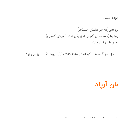
بوده‌است:
کرواسی(به جز بخش ایستریا)،
وودینا (صربستان کنونی)، بورگن‌لاند (اتریش کنونی)
رستان قرار دارند.
ان آرپاد