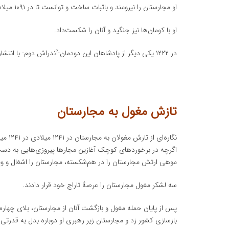
او مجارستان را نیرومند و باثبات ساخت و توانست تا در ۱۰۹۱ میلادی کرواسی را به سرزمین‌های زیرفرمانش بیفزاید.
او با کومان‌ها نیز جنگید و آنان را شکست‌داد.
در ۱۲۲۲ یکی دیگر از پادشاهان این دودمان-آندراش دوم- با انتشار منشوری زرین قوانین تازه‌ای را بر این کشور وضع‌نمود.
تازش مغول به مجارستان
نگاره‌ای از تارش مغولان به مجارستان در ۱۲۴۱ میلادی در ۱۲۴۱ میلادی مغول‌ها به مرزهای مجارستان رسیدند.
اگرچه در برخوردهای کوچک آغازین مجارها پیروزی‌هایی به دست 
موهی ارتش مجارستان را در هم‌شکسته، مجارستان را اشغال و ویر
سه لشکر مغول مجارستان را عرصهٔ تاراج خود قرار دادند.
پس از پایان حمله مغول و بازگشت آنان از مجارستان، بلای چهار
بازسازی کشور زد و مجارستان زیر رهبری او دوباره بدل به قدرتی