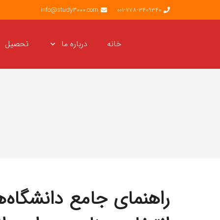
info@study3000.com
001-778-3409340
خانه
درباره ما
تحصیل
د
راهنمای جامع دانشگاه‌ه