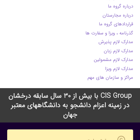
درباره گروه ما
درباره مجارستان
قراردادهای گروه ما
گذرنامه ، ویزا و سفارت ها
مدارک لازم پذیرش
مدارک لازم زبان
مدارک لازم مشمولین
مدارک لازم ویزا
مراکز و سازمان های مهم
CIS Group با بیش از 30 سال سابقه درخشان
در زمینه اعزام دانشجو به دانشگاههای معتبر
جهان
copyright