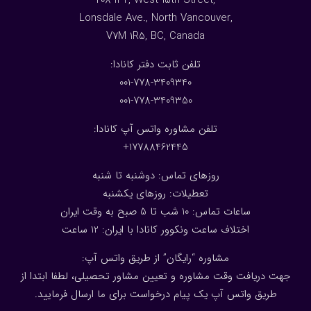
208-132, West 15th Street,
Lonsdale Ave., North Vancouver,
V7M 1R5, BC, Canada
:تلفن ثابت دفتر کانادا
001-778-3409340
001-778-3409350
تلفن مشاوره واتس آپ کانادا:
17788462445+
روزهای تماس: دوشنبه تا شنبه
تعطیلات: روزهای یکشنبه
ساعات تماس: 10 شب تا 5 صبح به وقت ایران
اختلاف ساعت ونکوور کانادا با ایران: 1
2
ساعت
مشاوره “رایگان” از طریق واتس آپ:
جهت دریافت وقت مشاوره و تعیین مشاور تحصیلی، لطفا ابتدا از
طریق واتس آپ یک پیام درخواست برای ما ارسال فرمایید.