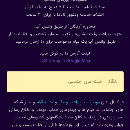
ساعات تماس: 10 شب تا 5 صبح به وقت ایران
اختلاف ساعت ونکوور کانادا با ایران: 1
2
ساعت
مشاوره “رایگان” از طریق واتس آپ:
جهت دریافت وقت مشاوره و تعیین مشاور تحصیلی، لطفا ابتدا از
طریق واتس آپ یک پیام درخواست برای ما ارسال فرمایید.
لینک آدرس ما در گوگل مپ:
CIS Group in Google Map
groups
شبکه های اجتماعی
در کانال های
یوتیوب
،
آپارات
،
ویمئو
و
اینستاگرام
و سایر شبکه
های اجتماعی ما فیلم ها و ویدئوهای جذاب، دیدنی و اطلاع رسانی
بسیار زیادی در رابطه با کالج ها، دانشگاههای کشورهای مختلف
جهان وجود دارد که دیدن این ویدئوها خالی از لطف نیست و می