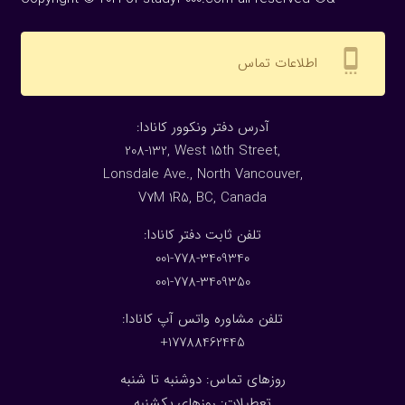
settings_cell
اطلاعات تماس
:آدرس دفتر ونکوور کانادا
208-132, West 15th Street,
Lonsdale Ave., North Vancouver,
V7M 1R5, BC, Canada
:تلفن ثابت دفتر کانادا
001-778-3409340
001-778-3409350
تلفن مشاوره واتس آپ کانادا:
17788462445+
روزهای تماس: دوشنبه تا شنبه
تعطیلات: روزهای یکشنبه