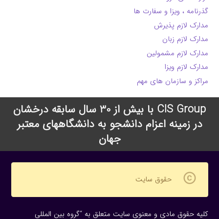
گذرنامه ، ویزا و سفارت ها
مدارک لازم پذیرش
مدارک لازم زبان
مدارک لازم مشمولین
مدارک لازم ویزا
مراکز و سازمان های مهم
CIS Group با بیش از 30 سال سابقه درخشان
در زمینه اعزام دانشجو به دانشگاههای معتبر
جهان
copyright
حقوق سایت
کلیه حقوق مادی و معنوی سایت متعلق به “گروه بین المللی