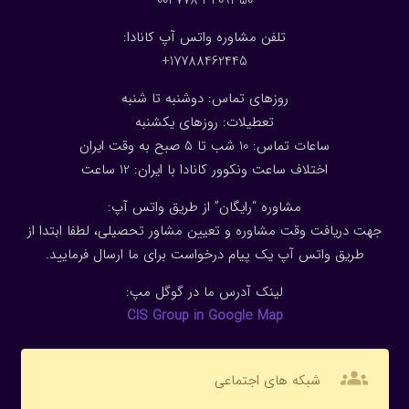
001-778-3409350
تلفن مشاوره واتس آپ کانادا:
17788462445+
روزهای تماس: دوشنبه تا شنبه
تعطیلات: روزهای یکشنبه
ساعات تماس: 10 شب تا 5 صبح به وقت ایران
اختلاف ساعت ونکوور کانادا با ایران: 1
2
ساعت
مشاوره “رایگان” از طریق واتس آپ:
جهت دریافت وقت مشاوره و تعیین مشاور تحصیلی، لطفا ابتدا از
طریق واتس آپ یک پیام درخواست برای ما ارسال فرمایید.
لینک آدرس ما در گوگل مپ:
CIS Group in Google Map
groups
شبکه های اجتماعی