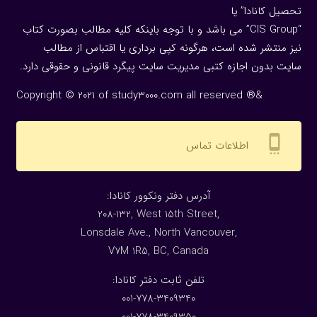
تحصیل کانادا” یا
“CIS Group” می باشد و با توجه باینکه کلیه مطالب بصورت کتاب
نیز منتشر شده است، هرگونه كپی برداری یا اقتباس از مطالب
سایت بدون اجازه كتبی مدیریت سایت پیگرد قانونی و حقوقی دارد.
Copyright © 2021 of study3000.com all reserved ®&
settings_cell
اطلاعات تماس
:آدرس دفتر ونکوور کانادا
208-132, West 15th Street,
Lonsdale Ave., North Vancouver,
V7M 1R5, BC, Canada
:تلفن ثابت دفتر کانادا
001-778-3409340