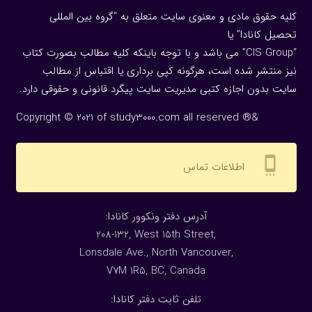
کلیه حقوق مادی و معنوی سایت متعلق به “گروه بین المللی
تحصیل کانادا” یا
“CIS Group” می باشد و با توجه باینکه کلیه مطالب بصورت کتاب
نیز منتشر شده است، هرگونه كپی برداری یا اقتباس از مطالب
سایت بدون اجازه كتبی مدیریت سایت پیگرد قانونی و حقوقی دارد.
Copyright © 2021 of study3000.com all reserved ®&
settings_cell
اطلاعات تماس
:آدرس دفتر ونکوور کانادا
208-132, West 15th Street,
Lonsdale Ave., North Vancouver,
V7M 1R5, BC, Canada
:تلفن ثابت دفتر کانادا