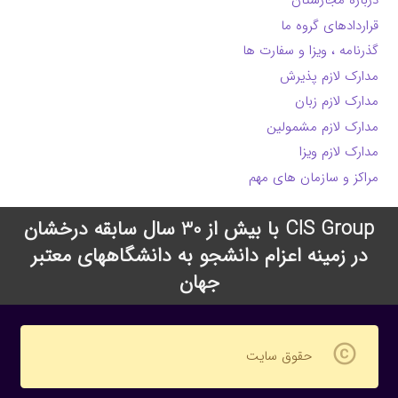
درباره مجارستان
قراردادهای گروه ما
گذرنامه ، ویزا و سفارت ها
مدارک لازم پذیرش
مدارک لازم زبان
مدارک لازم مشمولین
مدارک لازم ویزا
مراکز و سازمان های مهم
CIS Group با بیش از 30 سال سابقه درخشان
در زمینه اعزام دانشجو به دانشگاههای معتبر
جهان
copyright
حقوق سایت