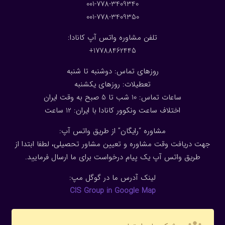
001-778-3409340
001-778-3409350
تلفن مشاوره واتس آپ کانادا:
17788462445+
روزهای تماس: دوشنبه تا شنبه
تعطیلات: روزهای یکشنبه
ساعات تماس: 10 شب تا 5 صبح به وقت ایران
اختلاف ساعت ونکوور کانادا با ایران: 1
2
ساعت
مشاوره “رایگان” از طریق واتس آپ:
جهت دریافت وقت مشاوره و تعیین مشاور تحصیلی، لطفا ابتدا از
طریق واتس آپ یک پیام درخواست برای ما ارسال فرمایید.
لینک آدرس ما در گوگل مپ:
CIS Group in Google Map