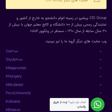
سایت های دیگر CIS Group
CIS Group پیشرو در زمینه اعزام دانشجو به خارج از کشور و
نمایندگی رسمی بیش از 100 دانشگاه و کالج معتبر جهان با بیش از
30 سال سابقه از سال 1990 ، مستقر در ونکوور کانادا
وب سایت های دیگر گروه ما را نیز ببینید:
Cis3000
Study3000
IrMajarestan
IrHungary
IrMcdaniel
PecsUniversity
IrUkraine
کمک نیاز دارید?
چت از طریق
واتساپ
IrBelarus