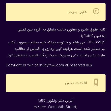
copyright
حقوق سایت
کلیه حقوق مادی و معنوی سایت متعلق به “گروه بین المللی
تحصیل کانادا” یا
“CIS Group” می باشد و با توجه باینکه کلیه مطالب بصورت کتاب
نیز منتشر شده است، هرگونه كپی برداری یا اقتباس از مطالب
سایت بدون اجازه كتبی مدیریت سایت پیگرد قانونی و حقوقی دارد.
Copyright © 2021 of study3000.com all reserved ®&
settings_cell
اطلاعات تماس
:آدرس دفتر ونکوور کانادا
208-132, West 15th Street,