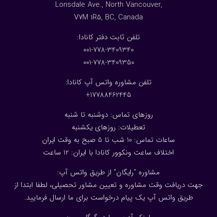
Lonsdale Ave., North Vancouver,
V7M 1R5, BC, Canada
:تلفن ثابت دفتر کانادا
001-778-3409340
001-778-3409350
تلفن مشاوره واتس آپ کانادا:
17788462445+
روزهای تماس: دوشنبه تا شنبه
تعطیلات: روزهای یکشنبه
ساعات تماس: 10 شب تا 5 صبح به وقت ایران
اختلاف ساعت ونکوور کانادا با ایران: 1
2
ساعت
مشاوره “رایگان” از طریق واتس آپ:
جهت دریافت وقت مشاوره و تعیین مشاور تحصیلی، لطفا ابتدا از
طریق واتس آپ یک پیام درخواست برای ما ارسال فرمایید.