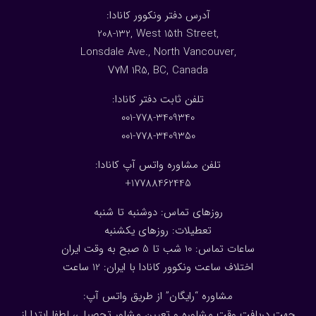
:آدرس دفتر ونکوور کانادا
208-132, West 15th Street,
Lonsdale Ave., North Vancouver,
V7M 1R5, BC, Canada
:تلفن ثابت دفتر کانادا
001-778-3409340
001-778-3409350
تلفن مشاوره واتس آپ کانادا:
17788462445+
روزهای تماس: دوشنبه تا شنبه
تعطیلات: روزهای یکشنبه
ساعات تماس: 10 شب تا 5 صبح به وقت ایران
اختلاف ساعت ونکوور کانادا با ایران: 1
2
ساعت
مشاوره “رایگان” از طریق واتس آپ:
جهت دریافت وقت مشاوره و تعیین مشاور تحصیلی، لطفا ابتدا از