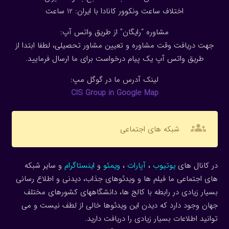
اختلاف ساعت ونکوور کانادا با ایران: 1
2
ساعت
مشاوره “رایگان” از طریق واتس آپ:
جهت دریافت وقت مشاوره و تعیین مشاور تحصیلی، لطفا ابتدا از
طریق واتس آپ یک پیام درخواست برای ما ارسال فرمایید.
لینک آدرس ما در گوگل مپ:
CIS Group in Google Map
groups
شبکه های اجتماعی
در کانال های
یوتیوب
،
آپارات
،
ویمئو
و
اینستاگرام
و سایر شبکه
های اجتماعی ما فیلم ها و ویدئوهای جذاب، دیدنی و اطلاع رسانی
بسیار زیادی در رابطه با کالج ها، دانشگاههای کشورهای مختلف
جهان وجود دارد که دیدن این ویدئوها خالی از لطف نیست و می
توانید اطلاعات بسیار زیادی را دریافت دارید.