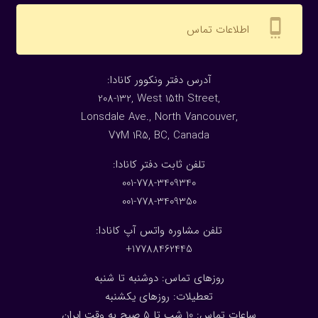
settings_cell
اطلاعات تماس
:آدرس دفتر ونکوور کانادا
208-132, West 15th Street,
Lonsdale Ave., North Vancouver,
V7M 1R5, BC, Canada
:تلفن ثابت دفتر کانادا
001-778-3409340
001-778-3409350
تلفن مشاوره واتس آپ کانادا:
17788462445+
روزهای تماس: دوشنبه تا شنبه
تعطیلات: روزهای یکشنبه
ساعات تماس: 10 شب تا 5 صبح به وقت ایران