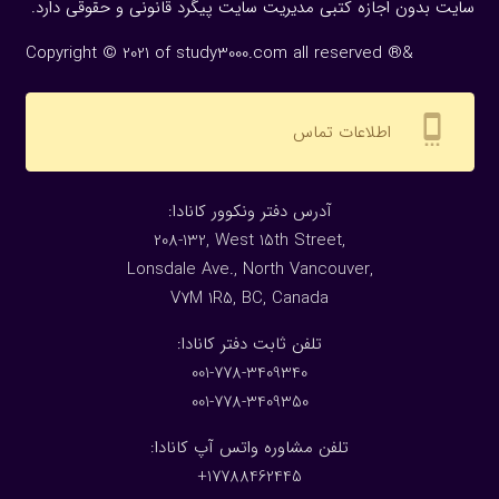
سایت بدون اجازه كتبی مدیریت سایت پیگرد قانونی و حقوقی دارد.
Copyright © 2021 of study3000.com all reserved ®&
settings_cell
اطلاعات تماس
:آدرس دفتر ونکوور کانادا
208-132, West 15th Street,
Lonsdale Ave., North Vancouver,
V7M 1R5, BC, Canada
:تلفن ثابت دفتر کانادا
001-778-3409340
001-778-3409350
تلفن مشاوره واتس آپ کانادا:
17788462445+