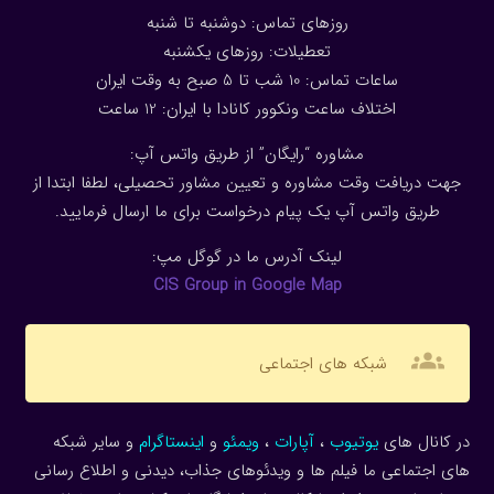
روزهای تماس: دوشنبه تا شنبه
تعطیلات: روزهای یکشنبه
ساعات تماس: 10 شب تا 5 صبح به وقت ایران
اختلاف ساعت ونکوور کانادا با ایران: 1
2
ساعت
مشاوره “رایگان” از طریق واتس آپ:
جهت دریافت وقت مشاوره و تعیین مشاور تحصیلی، لطفا ابتدا از
طریق واتس آپ یک پیام درخواست برای ما ارسال فرمایید.
لینک آدرس ما در گوگل مپ:
CIS Group in Google Map
groups
شبکه های اجتماعی
در کانال های
یوتیوب
،
آپارات
،
ویمئو
و
اینستاگرام
و سایر شبکه
های اجتماعی ما فیلم ها و ویدئوهای جذاب، دیدنی و اطلاع رسانی