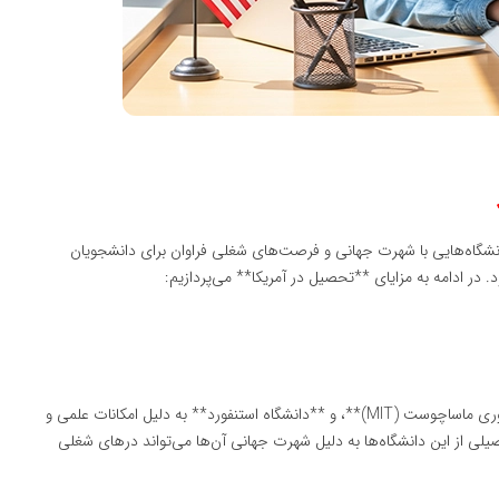
ن بیش از ۴،۰۰۰ موسسه آموزشی، دانشگاه‌هایی با شهرت جهانی و فرصت‌های شغلی فراوان برای دانشجویان
در ادامه به مزایای **تحصیل در آمریکا** می‌پردازیم:
دانشگاه‌های آمریکایی نظیر **دانشگاه هاروارد**، **موسسه فناوری ماساچوست (MIT)**، و **دانشگاه استنفورد** به دلیل امکانات علمی و
صیلی از این دانشگاه‌ها به دلیل شهرت جهانی آن‌ها می‌تواند درهای شغلی