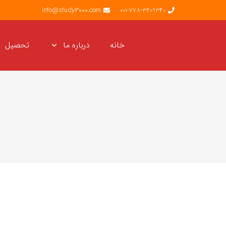
info@study3000.com
001-778-3409340
خانه
درباره ما
تحصیل