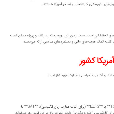
‌های تحقیقاتی است. مدت زمان این دوره بسته به رشته و پروژه ممکن است
آمریکا کشور
دقیق و آشنایی با مراحل و مدارک مورد نیاز است.
اغلب دانشگاه‌های آمریکا نیاز به نمرات آزمون‌هایی مانند **TOEFL** یا **IELTS** (برای اثبات مهارت زبان انگلیسی)، **SAT** یا
(برای دوره کارشناسی)، و **GRE** یا **GMAT** (برای کارشناسی ارشد و دکتری) دارند. نمرات بالا در این آزمون‌ها می‌تواند