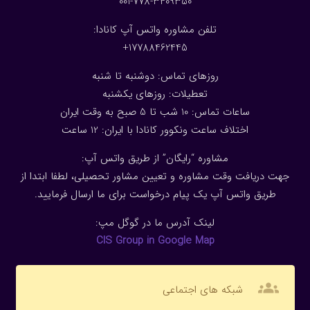
001-778-3409350
تلفن مشاوره واتس آپ کانادا:
17788462445+
روزهای تماس: دوشنبه تا شنبه
تعطیلات: روزهای یکشنبه
ساعات تماس: 10 شب تا 5 صبح به وقت ایران
اختلاف ساعت ونکوور کانادا با ایران: 1
2
ساعت
مشاوره “رایگان” از طریق واتس آپ:
جهت دریافت وقت مشاوره و تعیین مشاور تحصیلی، لطفا ابتدا از
طریق واتس آپ یک پیام درخواست برای ما ارسال فرمایید.
لینک آدرس ما در گوگل مپ:
CIS Group in Google Map
groups
شبکه های اجتماعی