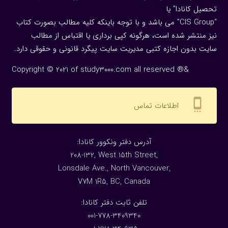
تحصیل کانادا” یا
“CIS Group” می باشد و با توجه باینکه کلیه مطالب بصورت کتاب
نیز منتشر شده است، هرگونه كپی برداری یا اقتباس از مطالب
سایت بدون اجازه كتبی مدیریت سایت پیگرد قانونی و حقوقی دارد.
Copyright © 2021 of study3000.com all reserved ®&
settings_cell
اطلاعات تماس
:آدرس دفتر ونکوور کانادا
208-132, West 15th Street,
Lonsdale Ave., North Vancouver,
V7M 1R5, BC, Canada
:تلفن ثابت دفتر کانادا
001-778-3409340