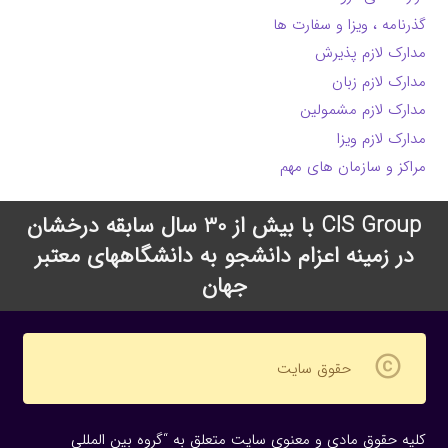
گذرنامه ، ویزا و سفارت ها
مدارک لازم پذیرش
مدارک لازم زبان
مدارک لازم مشمولین
مدارک لازم ویزا
مراکز و سازمان های مهم
CIS Group با بیش از 30 سال سابقه درخشان
در زمینه اعزام دانشجو به دانشگاههای معتبر
جهان
copyright
حقوق سایت
کلیه حقوق مادی و معنوی سایت متعلق به “گروه بین المللی