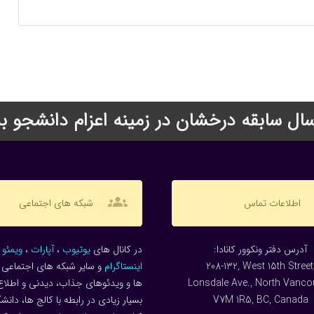
groups
اطلاعات تماس
شبکه های اجتماعی
:آدرس دفتر ونکوور کانادا
در کانال های
یوتیوب
،
آپارات
،
ویمئو
و
208-132, West 15th Street
اینستاگرام
و سایر شبکه های اجتماعی م
Lonsdale Ave., North Vanco
ها و ویدئوهای جذاب، دیدنی و اطلاع
V7M 1R5, BC, Canada
بسیار زیادی در رابطه با کالج ها، دانش