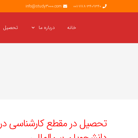
info@study3000.com
001-778-3409340
خانه
درباره ما
تحصیل
تحصیل در مقطع کارشناسی در آن
دانشجویان بین‌المللی