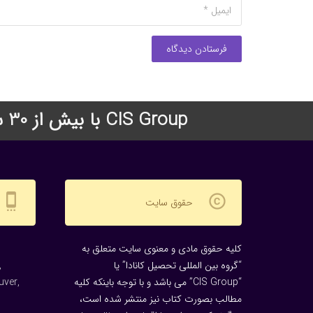
فرستادن دیدگاه
CIS Group با بیش از 30 سال سابقه درخشان در زمینه اعزام دانشجو به دانشگاههای معتبر جهان
settings_cell
copyright
حقوق سایت
کلیه حقوق مادی و معنوی سایت متعلق به
“گروه بین المللی تحصیل کانادا” یا
,
“CIS Group” می باشد و با توجه باینکه کلیه
uver,
مطالب بصورت کتاب نیز منتشر شده است،