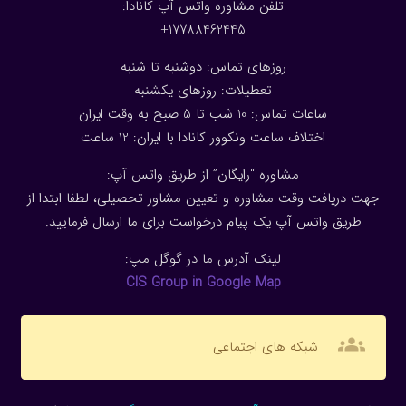
تلفن مشاوره واتس آپ کانادا:
17788462445+
روزهای تماس: دوشنبه تا شنبه
تعطیلات: روزهای یکشنبه
ساعات تماس: 10 شب تا 5 صبح به وقت ایران
اختلاف ساعت ونکوور کانادا با ایران: 1
2
ساعت
مشاوره “رایگان” از طریق واتس آپ:
جهت دریافت وقت مشاوره و تعیین مشاور تحصیلی، لطفا ابتدا از
طریق واتس آپ یک پیام درخواست برای ما ارسال فرمایید.
لینک آدرس ما در گوگل مپ:
CIS Group in Google Map
groups
شبکه های اجتماعی