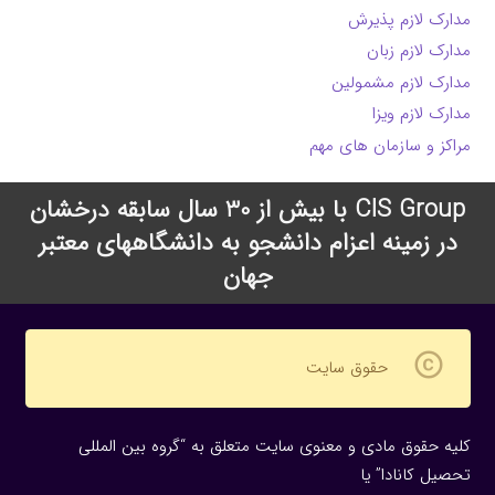
مدارک لازم پذیرش
مدارک لازم زبان
مدارک لازم مشمولین
مدارک لازم ویزا
مراکز و سازمان های مهم
CIS Group با بیش از 30 سال سابقه درخشان
در زمینه اعزام دانشجو به دانشگاههای معتبر
جهان
copyright
حقوق سایت
کلیه حقوق مادی و معنوی سایت متعلق به “گروه بین المللی
تحصیل کانادا” یا