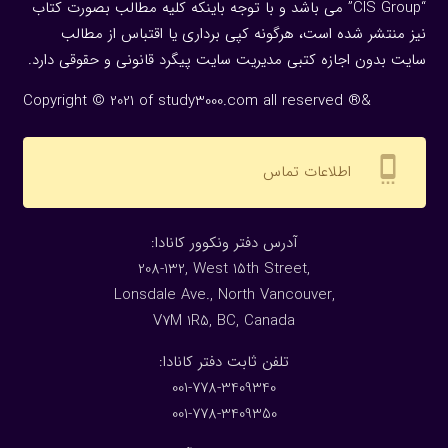
“CIS Group” می باشد و با توجه باینکه کلیه مطالب بصورت کتاب
نیز منتشر شده است، هرگونه كپی برداری یا اقتباس از مطالب
سایت بدون اجازه كتبی مدیریت سایت پیگرد قانونی و حقوقی دارد.
Copyright © 2021 of study3000.com all reserved ®&
settings_cell
اطلاعات تماس
:آدرس دفتر ونکوور کانادا
208-132, West 15th Street,
Lonsdale Ave., North Vancouver,
V7M 1R5, BC, Canada
:تلفن ثابت دفتر کانادا
001-778-3409340
001-778-3409350