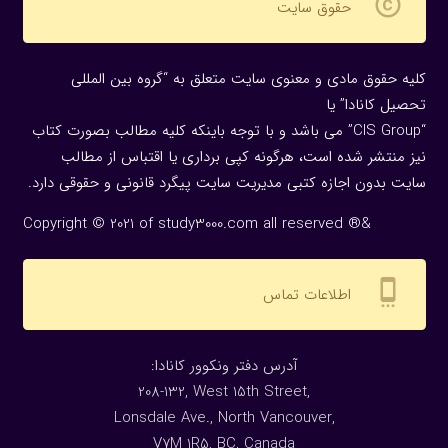
copyright
حقوق سایت
کلیه حقوق مادی و معنوی سایت متعلق به “گروه بین المللی
تحصیل کانادا” یا
“CIS Group” می باشد و با توجه باینکه کلیه مطالب بصورت کتاب
نیز منتشر شده است، هرگونه كپی برداری یا اقتباس از مطالب
سایت بدون اجازه كتبی مدیریت سایت پیگرد قانونی و حقوقی دارد.
Copyright © 2021 of study3000.com all reserved ®&
settings_cell
اطلاعات تماس
:آدرس دفتر ونکوور کانادا
208-132, West 15th Street,
Lonsdale Ave., North Vancouver,
V7M 1R5, BC, Canada