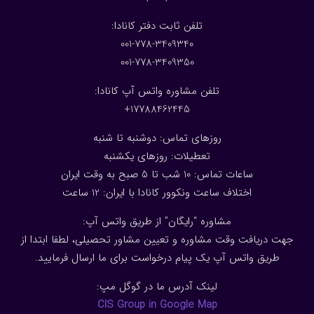
:تلفن ثابت دفتر کانادا
001-778-3409340
001-778-3409350
تلفن مشاوره واتس آپ کانادا:
17788462445+
روزهای تماس: دوشنبه تا شنبه
تعطیلات: روزهای یکشنبه
ساعات تماس: 10 شب تا 5 صبح به وقت ایران
اختلاف ساعت ونکوور کانادا با ایران: 1
2
ساعت
مشاوره “رایگان” از طریق واتس آپ:
جهت دریافت وقت مشاوره و تعیین مشاور تحصیلی، لطفا ابتدا از
طریق واتس آپ یک پیام درخواست برای ما ارسال فرمایید.
لینک آدرس ما در گوگل مپ:
CIS Group in Google Map