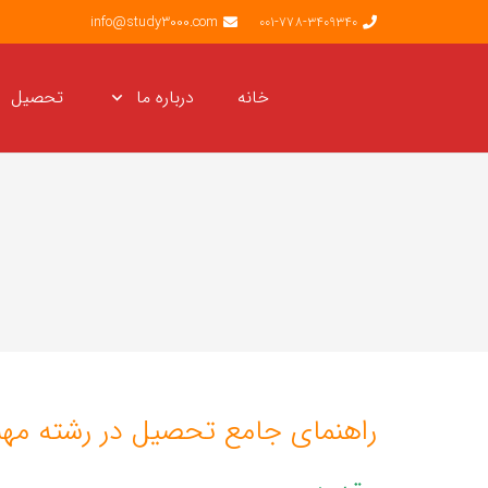
info@study3000.com
001-778-3409340
خانه
درباره ما
تحصیل
راهنمای جامع تحصیل در رشته مه