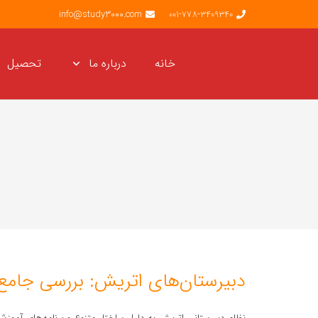
info@study3000.com
001-778-3409340
خانه
درباره ما
تحصیل
دبیرستان‌های اتریش: بررسی جامع