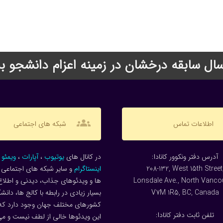
groups
اطلاعات تماس
شبکه های اجتماعی
:آدرس دفتر ونکوور کانادا
در کانال های
یوتیوب
،
آپارات
،
ویمئو
و
208-132, West 15th Street
اینستاگرام
و سایر شبکه های اجتماعی م
Lonsdale Ave., North Vanco
ها و ویدئوهای جذاب، دیدنی و اطلاع
V7M 1R5, BC, Canada
بسیار زیادی در رابطه با کالج ها، دانش
کشورهای مختلف جهان وجود دارد که
:تلفن ثابت دفتر کانادا
این ویدئوها خالی از لطف نیست و می 