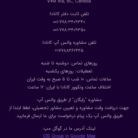
V7M 1R5, BC, Canada
:تلفن ثابت دفتر کانادا
001-778-3409340
001-778-3409350
تلفن مشاوره واتس آپ کانادا:
17788462445+
روزهای تماس: دوشنبه تا شنبه
تعطیلات: روزهای یکشنبه
ساعات تماس: 10 شب تا 5 صبح به وقت ایران
اختلاف ساعت ونکوور کانادا با ایران: 1
2
ساعت
مشاوره “رایگان” از طریق واتس آپ:
جهت دریافت وقت مشاوره و تعیین مشاور تحصیلی، لطفا ابتدا از
طریق واتس آپ یک پیام درخواست برای ما ارسال فرمایید.
لینک آدرس ما در گوگل مپ:
CIS Group in Google Map