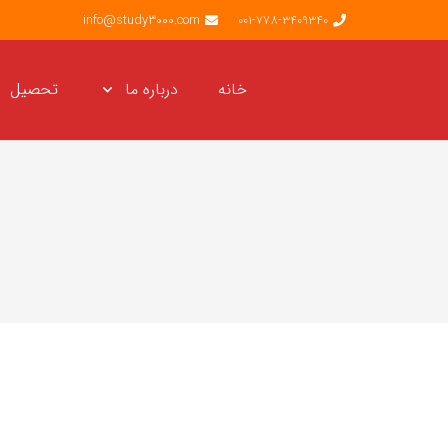
info@study3000.com
001-778-3409340
خانه
درباره ما
تحصیل