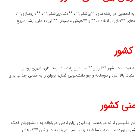
ند به تحصیل در رشته‌های **پزشکی**، **دندان‌پزشکی**، **داروسازی**،
ه‌های **فناوری اطلاعات** و **هوش مصنوعی** نیز به دلیل رشد سریع
 کشور
به فرد است. شهر **ایروان** به عنوان پایتخت ارمنستان، شهری پویا و
نیت بالا، مردم دوستانه و جو دانشجویی فعال، ایروان را به مکانی جذاب برای
منی کشور
ان انگلیسی ارائه می‌دهند، یادگیری زبان ارمنی می‌تواند به دانشجویان کمک
بیشتری بهره‌مند شوند. تسلط به زبان ارمنی می‌تواند در یافتن **کارهای