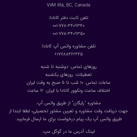
V7M 1R5, BC, Canada
:تلفن ثابت دفتر کانادا
001-778-3409340
001-778-3409350
تلفن مشاوره واتس آپ کانادا:
17788462445+
روزهای تماس: دوشنبه تا شنبه
تعطیلات: روزهای یکشنبه
ساعات تماس: 10 شب تا 5 صبح به وقت ایران
اختلاف ساعت ونکوور کانادا با ایران: 1
2
ساعت
مشاوره “رایگان” از طریق واتس آپ:
جهت دریافت وقت مشاوره و تعیین مشاور تحصیلی، لطفا ابتدا از
طریق واتس آپ یک پیام درخواست برای ما ارسال فرمایید.
لینک آدرس ما در گوگل مپ: