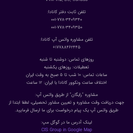
:تلفن ثابت دفتر کانادا
001-778-3409340
001-778-3409350
تلفن مشاوره واتس آپ کانادا:
17788462445+
روزهای تماس: دوشنبه تا شنبه
تعطیلات: روزهای یکشنبه
ساعات تماس: 10 شب تا 5 صبح به وقت ایران
اختلاف ساعت ونکوور کانادا با ایران: 1
2
ساعت
مشاوره “رایگان” از طریق واتس آپ:
جهت دریافت وقت مشاوره و تعیین مشاور تحصیلی، لطفا ابتدا از
طریق واتس آپ یک پیام درخواست برای ما ارسال فرمایید.
لینک آدرس ما در گوگل مپ:
CIS Group in Google Map