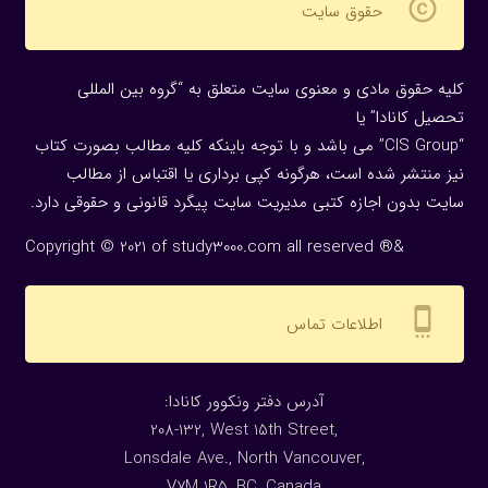
copyright
حقوق سایت
کلیه حقوق مادی و معنوی سایت متعلق به “گروه بین المللی
تحصیل کانادا” یا
“CIS Group” می باشد و با توجه باینکه کلیه مطالب بصورت کتاب
نیز منتشر شده است، هرگونه كپی برداری یا اقتباس از مطالب
سایت بدون اجازه كتبی مدیریت سایت پیگرد قانونی و حقوقی دارد.
Copyright © 2021 of study3000.com all reserved ®&
settings_cell
اطلاعات تماس
:آدرس دفتر ونکوور کانادا
208-132, West 15th Street,
Lonsdale Ave., North Vancouver,
V7M 1R5, BC, Canada