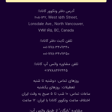
:آدرس دفتر ونکوور کانادا
208-132, West 15th Street,
Lonsdale Ave., North Vancouver,
V7M 1R5, BC, Canada
:تلفن ثابت دفتر کانادا
001-778-3409340
001-778-3409350
تلفن مشاوره واتس آپ کانادا:
17788462445+
روزهای تماس: دوشنبه تا شنبه
تعطیلات: روزهای یکشنبه
ساعات تماس: 10 شب تا 5 صبح به وقت ایران
اختلاف ساعت ونکوور کانادا با ایران: 1
2
ساعت
مشاوره “رایگان” از طریق واتس آپ: