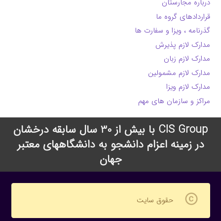
درباره مجارستان
قراردادهای گروه ما
گذرنامه ، ویزا و سفارت ها
مدارک لازم پذیرش
مدارک لازم زبان
مدارک لازم مشمولین
مدارک لازم ویزا
مراکز و سازمان های مهم
CIS Group با بیش از 30 سال سابقه درخشان
در زمینه اعزام دانشجو به دانشگاههای معتبر
جهان
copyright
حقوق سایت