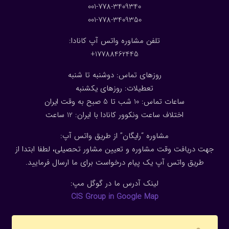
001-778-3409340
001-778-3409350
تلفن مشاوره واتس آپ کانادا:
17788462445+
روزهای تماس: دوشنبه تا شنبه
تعطیلات: روزهای یکشنبه
ساعات تماس: 10 شب تا 5 صبح به وقت ایران
اختلاف ساعت ونکوور کانادا با ایران: 1
2
ساعت
مشاوره “رایگان” از طریق واتس آپ:
جهت دریافت وقت مشاوره و تعیین مشاور تحصیلی، لطفا ابتدا از
طریق واتس آپ یک پیام درخواست برای ما ارسال فرمایید.
لینک آدرس ما در گوگل مپ:
CIS Group in Google Map