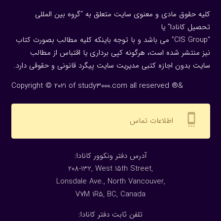
کلیه حقوق مادی و معنوی سایت متعلق به “گروه بین المللی
تحصیل کانادا” یا
“CIS Group” می باشد و با توجه باینکه کلیه مطالب بصورت کتاب
نیز منتشر شده است، هرگونه كپی برداری یا اقتباس از مطالب
سایت بدون اجازه كتبی مدیریت سایت پیگرد قانونی و حقوقی دارد.
Copyright © 2021 of study3000.com all reserved ®&
settings_cell
اطلاعات تماس
:آدرس دفتر ونکوور کانادا
208-132, West 15th Street,
Lonsdale Ave., North Vancouver,
V7M 1R5, BC, Canada
:تلفن ثابت دفتر کانادا