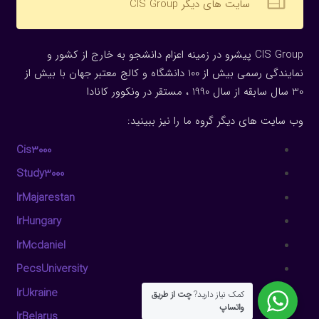
web
سایت های دیگر CIS Group
CIS Group پیشرو در زمینه اعزام دانشجو به خارج از کشور و
نمایندگی رسمی بیش از 100 دانشگاه و کالج معتبر جهان با بیش از
30 سال سابقه از سال 1990 ، مستقر در ونکوور کانادا
وب سایت های دیگر گروه ما را نیز ببینید:
Cis3000
Study3000
IrMajarestan
IrHungary
IrMcdaniel
PecsUniversity
IrUkraine
کمک نیاز دارید?
چت از طریق
واتساپ
IrBelarus