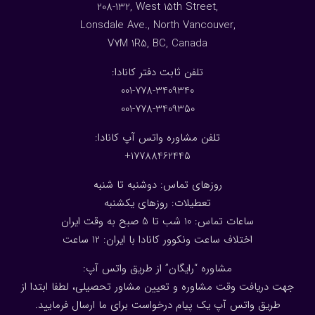
208-132, West 15th Street,
Lonsdale Ave., North Vancouver,
V7M 1R5, BC, Canada
:تلفن ثابت دفتر کانادا
001-778-3409340
001-778-3409350
تلفن مشاوره واتس آپ کانادا:
17788462445+
روزهای تماس: دوشنبه تا شنبه
تعطیلات: روزهای یکشنبه
ساعات تماس: 10 شب تا 5 صبح به وقت ایران
اختلاف ساعت ونکوور کانادا با ایران: 1
2
ساعت
مشاوره “رایگان” از طریق واتس آپ:
جهت دریافت وقت مشاوره و تعیین مشاور تحصیلی، لطفا ابتدا از
طریق واتس آپ یک پیام درخواست برای ما ارسال فرمایید.