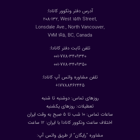
:آدرس دفتر ونکوور کانادا
208-132, West 15th Street,
Lonsdale Ave., North Vancouver,
V7M 1R5, BC, Canada
:تلفن ثابت دفتر کانادا
001-778-3409340
001-778-3409350
تلفن مشاوره واتس آپ کانادا:
17788462445+
روزهای تماس: دوشنبه تا شنبه
تعطیلات: روزهای یکشنبه
ساعات تماس: 10 شب تا 5 صبح به وقت ایران
اختلاف ساعت ونکوور کانادا با ایران: 1
2
ساعت
مشاوره “رایگان” از طریق واتس آپ: