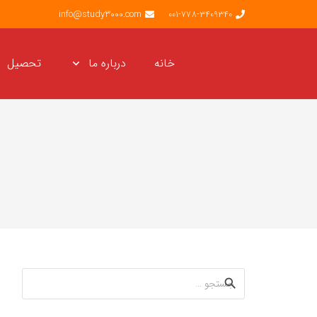
info@study3000.com
001-778-3409340
خانه
درباره ما
تحصیل
جستجو
برای: