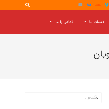
خدمات ما
تماس با ما
یان
جستجو
برای: