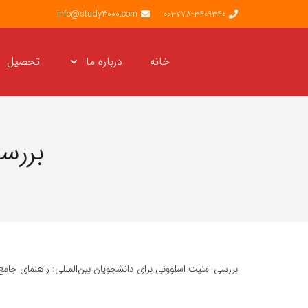
info@study3000.com
001-778-3409340
خانه
درباره ما
تحصیل
بررس
بررسی امنیت اسلوونی برای دانشجویان بین‌المللی: راهنمای جامع