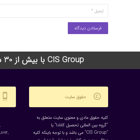
فرستادن دیدگاه
CIS Group با بیش از 30 سال سابقه درخشان در زمینه اعزام دانشجو به دانشگاههای معتبر جهان
settings_cell
copyright
حقوق سایت
کلیه حقوق مادی و معنوی سایت متعلق به
“گروه بین المللی تحصیل کانادا” یا
,
“CIS Group” می باشد و با توجه باینکه کلیه
uver,