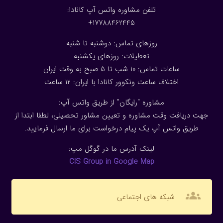
تلفن مشاوره واتس آپ کانادا:
17788462445+
روزهای تماس: دوشنبه تا شنبه
تعطیلات: روزهای یکشنبه
ساعات تماس: 10 شب تا 5 صبح به وقت ایران
اختلاف ساعت ونکوور کانادا با ایران: 1
2
ساعت
مشاوره “رایگان” از طریق واتس آپ:
جهت دریافت وقت مشاوره و تعیین مشاور تحصیلی، لطفا ابتدا از
طریق واتس آپ یک پیام درخواست برای ما ارسال فرمایید.
لینک آدرس ما در گوگل مپ:
CIS Group in Google Map
groups
شبکه های اجتماعی