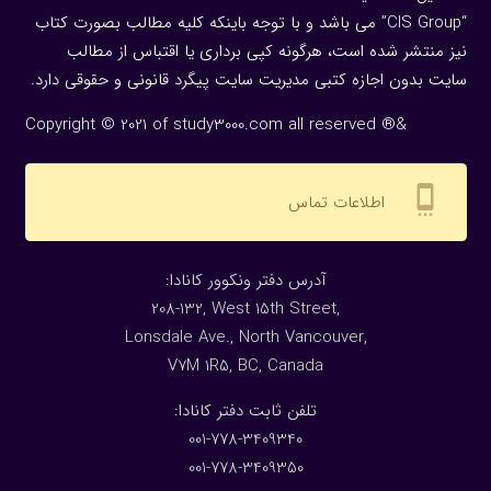
“CIS Group” می باشد و با توجه باینکه کلیه مطالب بصورت کتاب
نیز منتشر شده است، هرگونه كپی برداری یا اقتباس از مطالب
سایت بدون اجازه كتبی مدیریت سایت پیگرد قانونی و حقوقی دارد.
Copyright © 2021 of study3000.com all reserved ®&
settings_cell
اطلاعات تماس
:آدرس دفتر ونکوور کانادا
208-132, West 15th Street,
Lonsdale Ave., North Vancouver,
V7M 1R5, BC, Canada
:تلفن ثابت دفتر کانادا
001-778-3409340
001-778-3409350