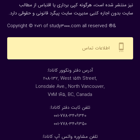
نیز منتشر شده است، هرگونه كپی برداری یا اقتباس از مطالب
سایت بدون اجازه كتبی مدیریت سایت پیگرد قانونی و حقوقی دارد.
Copyright © 2021 of study3000.com all reserved ®&
settings_cell
اطلاعات تماس
:آدرس دفتر ونکوور کانادا
208-132, West 15th Street,
Lonsdale Ave., North Vancouver,
V7M 1R5, BC, Canada
:تلفن ثابت دفتر کانادا
001-778-3409340
001-778-3409350
تلفن مشاوره واتس آپ کانادا: