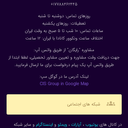
17788462445+
روزهای تماس: دوشنبه تا شنبه
تعطیلات: روزهای یکشنبه
ساعات تماس: 10 شب تا 5 صبح به وقت ایران
اختلاف ساعت ونکوور کانادا با ایران: 1
2
ساعت
مشاوره “رایگان” از طریق واتس آپ:
جهت دریافت وقت مشاوره و تعیین مشاور تحصیلی، لطفا ابتدا از
طریق واتس آپ یک پیام درخواست برای ما ارسال فرمایید.
لینک آدرس ما در گوگل مپ:
CIS Group in Google Map
groups
شبکه های اجتماعی
در کانال های
یوتیوب
،
آپارات
،
ویمئو
و
اینستاگرام
و سایر شبکه