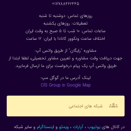
17788462445+
روزهای تماس: دوشنبه تا شنبه
تعطیلات: روزهای یکشنبه
ساعات تماس: 10 شب تا 5 صبح به وقت ایران
اختلاف ساعت ونکوور کانادا با ایران: 1
2
ساعت
مشاوره “رایگان” از طریق واتس آپ:
جهت دریافت وقت مشاوره و تعیین مشاور تحصیلی، لطفا ابتدا از
طریق واتس آپ یک پیام درخواست برای ما ارسال فرمایید.
لینک آدرس ما در گوگل مپ:
CIS Group in Google Map
groups
شبکه های اجتماعی
در کانال های
یوتیوب
،
آپارات
،
ویمئو
و
اینستاگرام
و سایر شبکه