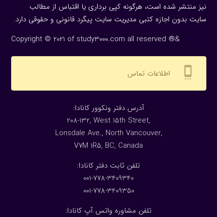
نیز منتشر شده است، هرگونه كپی برداری یا اقتباس از مطالب
سایت بدون اجازه كتبی مدیریت سایت پیگرد قانونی و حقوقی دارد.
Copyright © 2021 of study3000.com all reserved ®&
settings_cell
اطلاعات تماس
:آدرس دفتر ونکوور کانادا
208-132, West 15th Street,
Lonsdale Ave., North Vancouver,
V7M 1R5, BC, Canada
:تلفن ثابت دفتر کانادا
001-778-3409340
001-778-3409350
تلفن مشاوره واتس آپ کانادا: