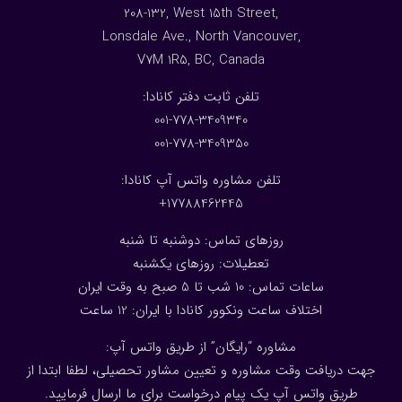
208-132, West 15th Street,
Lonsdale Ave., North Vancouver,
V7M 1R5, BC, Canada
:تلفن ثابت دفتر کانادا
001-778-3409340
001-778-3409350
تلفن مشاوره واتس آپ کانادا:
17788462445+
روزهای تماس: دوشنبه تا شنبه
تعطیلات: روزهای یکشنبه
ساعات تماس: 10 شب تا 5 صبح به وقت ایران
اختلاف ساعت ونکوور کانادا با ایران: 1
2
ساعت
مشاوره “رایگان” از طریق واتس آپ:
جهت دریافت وقت مشاوره و تعیین مشاور تحصیلی، لطفا ابتدا از
طریق واتس آپ یک پیام درخواست برای ما ارسال فرمایید.