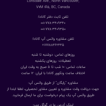
Lonsdale Ave., North Vancouver,
V7M 1R5, BC, Canada
:تلفن ثابت دفتر کانادا
001-778-3409340
001-778-3409350
تلفن مشاوره واتس آپ کانادا:
17788462445+
روزهای تماس: دوشنبه تا شنبه
تعطیلات: روزهای یکشنبه
ساعات تماس: 10 شب تا 5 صبح به وقت ایران
اختلاف ساعت ونکوور کانادا با ایران: 1
2
ساعت
مشاوره “رایگان” از طریق واتس آپ:
جهت دریافت وقت مشاوره و تعیین مشاور تحصیلی، لطفا ابتدا از
طریق واتس آپ یک پیام درخواست برای ما ارسال فرمایید.
لینک آدرس ما در گوگل مپ: