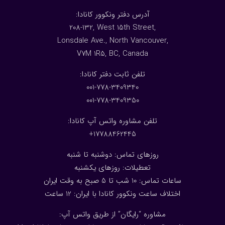
:آدرس دفتر ونکوور کانادا
208-132, West 15th Street,
Lonsdale Ave., North Vancouver,
V7M 1R5, BC, Canada
:تلفن ثابت دفتر کانادا
001-778-3409340
001-778-3409350
تلفن مشاوره واتس آپ کانادا:
17788462445+
روزهای تماس: دوشنبه تا شنبه
تعطیلات: روزهای یکشنبه
ساعات تماس: 10 شب تا 5 صبح به وقت ایران
اختلاف ساعت ونکوور کانادا با ایران: 1
2
ساعت
مشاوره “رایگان” از طریق واتس آپ: