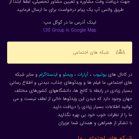
جهت دریافت وقت مشاوره و تعیین مشاور تحصیلی، لطفا ابتدا از
طریق واتس آپ یک پیام درخواست برای ما ارسال فرمایید.
لینک آدرس ما در گوگل مپ:
CIS Group in Google Map
groups
شبکه های اجتماعی
در کانال های
یوتیوب
،
آپارات
،
ویمئو
و
اینستاگرام
و سایر شبکه
های اجتماعی ما فیلم ها و ویدئوهای جذاب، دیدنی و اطلاع رسانی
بسیار زیادی در رابطه با کالج ها، دانشگاههای کشورهای مختلف
جهان وجود دارد که دیدن این ویدئوها خالی از لطف نیست و می
توانید اطلاعات بسیار زیادی را دریافت دارید.
ما را از نظرات خوب خود بی بهره نگذارید.
با تشکر از همراهی و همدلی شما عزیزان
شبکه های اجتماعی ما