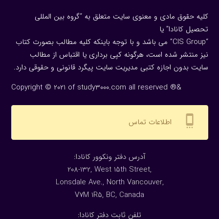
کلیه حقوق مادی و معنوی سایت متعلق به “گروه بین المللی
تحصیل کانادا” یا
“CIS Group” می باشد و با توجه باینکه کلیه مطالب بصورت کتاب
نیز منتشر شده است، هرگونه كپی برداری یا اقتباس از مطالب
سایت بدون اجازه كتبی مدیریت سایت پیگرد قانونی و حقوقی دارد.
Copyright © 2021 of study3000.com all reserved ®&
settings_cell
اطلاعات تماس
:آدرس دفتر ونکوور کانادا
208-132, West 15th Street,
Lonsdale Ave., North Vancouver,
V7M 1R5, BC, Canada
:تلفن ثابت دفتر کانادا