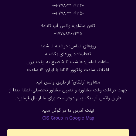
001-778-3409340
001-778-3409350
تلفن مشاوره واتس آپ کانادا:
17788462445+
روزهای تماس: دوشنبه تا شنبه
تعطیلات: روزهای یکشنبه
ساعات تماس: 10 شب تا 5 صبح به وقت ایران
اختلاف ساعت ونکوور کانادا با ایران: 1
2
ساعت
مشاوره “رایگان” از طریق واتس آپ:
جهت دریافت وقت مشاوره و تعیین مشاور تحصیلی، لطفا ابتدا از
طریق واتس آپ یک پیام درخواست برای ما ارسال فرمایید.
لینک آدرس ما در گوگل مپ:
CIS Group in Google Map