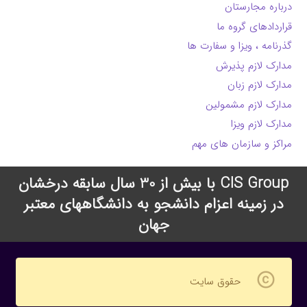
درباره مجارستان
قراردادهای گروه ما
گذرنامه ، ویزا و سفارت ها
مدارک لازم پذیرش
مدارک لازم زبان
مدارک لازم مشمولین
مدارک لازم ویزا
مراکز و سازمان های مهم
CIS Group با بیش از 30 سال سابقه درخشان
در زمینه اعزام دانشجو به دانشگاههای معتبر
جهان
copyright
حقوق سایت