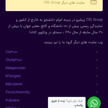
web
سایت های دیگر CIS Group
CIS Group پیشرو در زمینه اعزام دانشجو به خارج از کشور و
نمایندگی رسمی بیش از 100 دانشگاه و کالج معتبر جهان با بیش از
30 سال سابقه از سال 1990 ، مستقر در ونکوور کانادا
وب سایت های دیگر گروه ما را نیز ببینید:
Cis3000
Study3000
IrMajarestan
IrHungary
IrMcdaniel
PecsUniversity
IrUkraine
کمک نیاز دارید?
چت از طریق
واتساپ